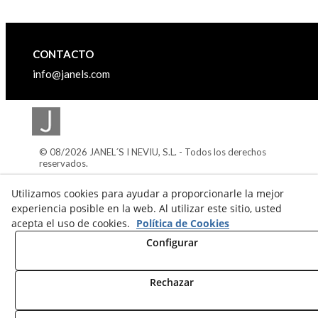
CONTACTO
info@janels.com
© 08/2026 JANEL´S I NEVIU, S.L. - Todos los derechos
reservados.
Acceso catálogo
Utilizamos cookies para ayudar a proporcionarle la mejor
experiencia posible en la web. Al utilizar este sitio, usted
Aviso legal
acepta el uso de cookies.
Política de Cookies
Política de cookies
Configurar
Política de privacidad
Rechazar