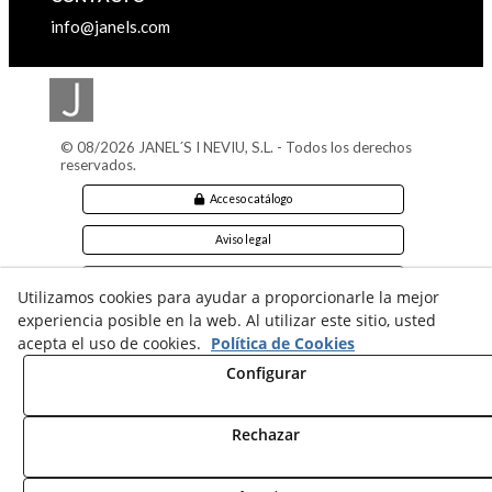
info@janels.com
© 08/2026 JANEL´S I NEVIU, S.L. - Todos los derechos
reservados.
Acceso catálogo
Aviso legal
Política de cookies
Utilizamos cookies para ayudar a proporcionarle la mejor
experiencia posible en la web. Al utilizar este sitio, usted
Política de privacidad
acepta el uso de cookies.
Política de Cookies
Configurar
Rechazar