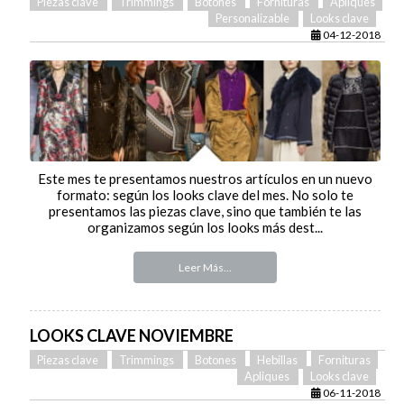
Piezas clave
Trimmings
Botones
Fornituras
Apliques
Personalizable
Looks clave
04-12-2018
Este mes te presentamos nuestros artículos en un nuevo
formato: según los looks clave del mes. No solo te
presentamos las piezas clave, sino que también te las
organizamos según los looks más dest...
Leer Más...
LOOKS CLAVE NOVIEMBRE
Piezas clave
Trimmings
Botones
Hebillas
Fornituras
Apliques
Looks clave
06-11-2018