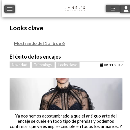
Tog
Toggle navigation
Looks clave
Mostrando del 1 al 6 de 6
El éxito de los encajes
Novedad
Trimmings
Looks clave
08-11-2019
Ya nos hemos acostumbrado a que el antiguo arte del
encaje se cuele en todo tipo de prendas y podemos
confirmar que ya es imprescindible en todos los armarios. Y