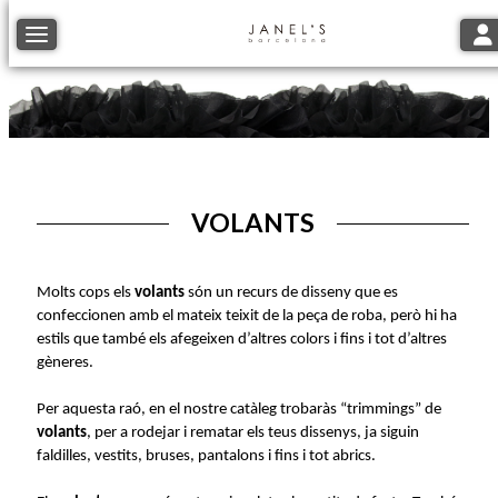
Tog
Toggle navigation
VOLANTS
Molts cops els
volants
són un recurs de disseny que es
confeccionen amb el mateix teixit de la peça de roba, però hi ha
estils que també els afegeixen d’altres colors i fins i tot d’altres
gèneres.
Per aquesta raó, en el nostre catàleg trobaràs “trimmings” de
volants
, per a rodejar i rematar els teus dissenys, ja siguin
faldilles, vestits, bruses, pantalons i fins i tot abrics.