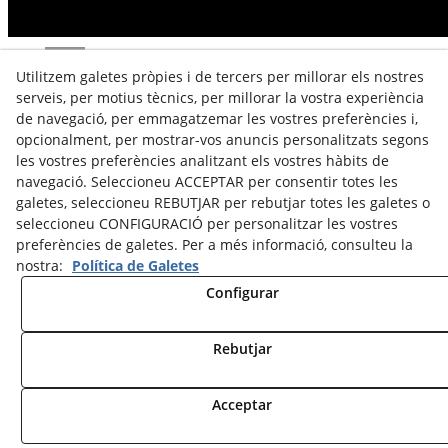
Utilitzem galetes pròpies i de tercers per millorar els nostres
serveis, per motius tècnics, per millorar la vostra experiència
© 08/2026 JANEL´S I NEVIU, S.L. - Tots els drets
de navegació, per emmagatzemar les vostres preferències i,
reservats.
opcionalment, per mostrar-vos anuncis personalitzats segons
les vostres preferències analitzant els vostres hàbits de
Accés catáleg
navegació. Seleccioneu ACCEPTAR per consentir totes les
Avís legal
galetes, seleccioneu REBUTJAR per rebutjar totes les galetes o
seleccioneu CONFIGURACIÓ per personalitzar les vostres
Política de cookies
preferències de galetes. Per a més informació, consulteu la
nostra:
Política de Galetes
Política de privacitat
Configurar
Rebutjar
Acceptar