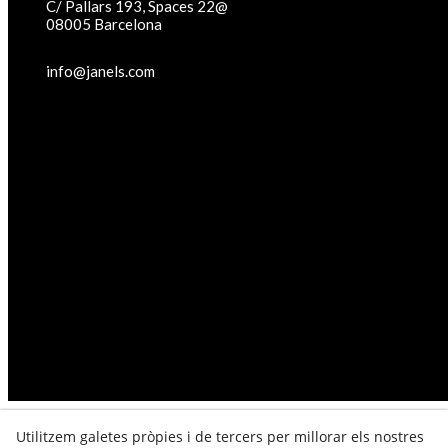
C/ Pallars 193, Spaces 22@
08005 Barcelona
info@janels.com
Utilitzem galetes pròpies i de tercers per millorar els nostres