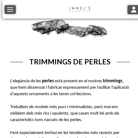
Tog
Toggle navigation
TRIMMINGS DE PERLES
L’elegància de les
perles
està present en el nostres
trimmings
,
que hem dissenyat i fabricat expressament per facilitar l’aplicació
d’aquests ornaments a les teves col·leccions.
Treballem els models més purs i minimalistes, però mai ens
oblidem dels més rics i opulents, que casen molt bé amb els
característics tons nacrats de les perles.
Fent especialment èmfasi en les tendències més recents per