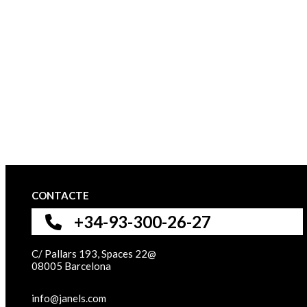
CONTACTE
+34-93-300-26-27
C/ Pallars 193, Spaces 22@
08005 Barcelona
info@janels.com